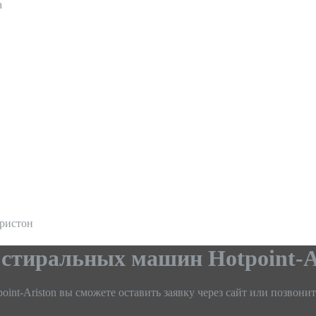
а
ристон
 стиральных машин Hotpoint-A
nt-Ariston вы сможете оставить заявку через сайт или позвонит