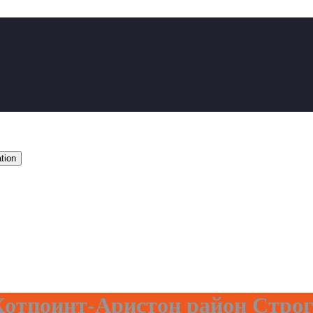
tion
отпоинт-Аристон район Стро