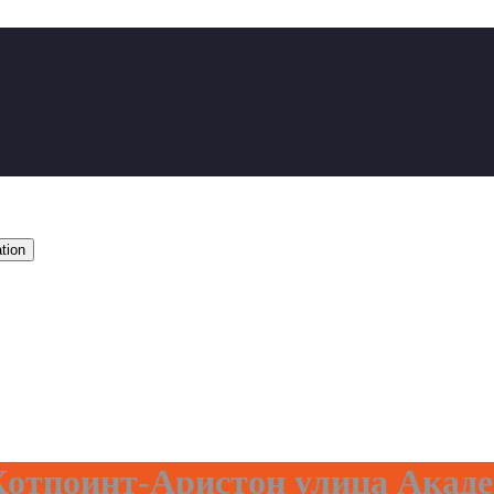
tion
отпоинт-Аристон улица Акад