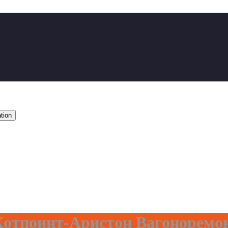
tion
отпоинт-Аристон Вагоноремо