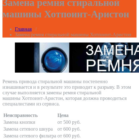
Замена ремня стиральной
машины Хотпоинт-Аристон
Главная
/
Замена ремня стиральной машины Хотпоинт-Аристон
Ремень привода стиральной машины постепенно
изнашивается и в результате это приводит к разрыву. В этом
случае выполняется замены ремня стиральной
машины Хотпоинт-Аристон, которая должна проводиться
специалистами из сервиса.
Неисправность
Цена
Замена кнопки
от 500 руб.
Замена сетевого шнура
от 600 руб.
Замена сетевого фильтра
от 600 руб.